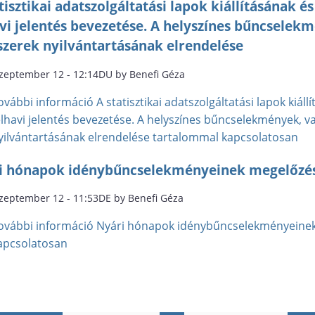
tisztikai adatszolgáltatási lapok kiállításának é
vi jelentés bevezetése. A helyszínes bűncselek
zerek nyilvántartásának elrendelése
szeptember 12 - 12:14DU by Benefi Géza
ovábbi információ
A statisztikai adatszolgáltatási lapok kiál
élhavi jelentés bevezetése. A helyszínes bűncselekmények, v
yilvántartásának elrendelése tartalommal kapcsolatosan
i hónapok idénybűncselekményeinek megelőzésé
szeptember 12 - 11:53DE by Benefi Géza
ovábbi információ
Nyári hónapok idénybűncselekményeinek 
apcsolatosan