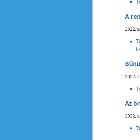
T
A re
2022, 
T
k
Bűnüg
2022, 
T
Az ő
2022, 
T