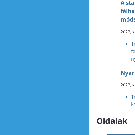
A sta
félha
móds
2022, 
T
f
n
Nyár
2022, 
T
k
Oldalak