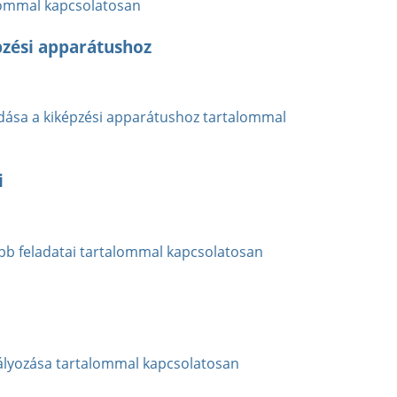
alommal kapcsolatosan
pzési apparátushoz
adása a kiképzési apparátushoz tartalommal
i
bb feladatai tartalommal kapcsolatosan
ályozása tartalommal kapcsolatosan