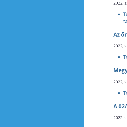
2022, 
T
t
Az ő
2022, 
T
Megy
2022, 
T
A 02/
2022, 