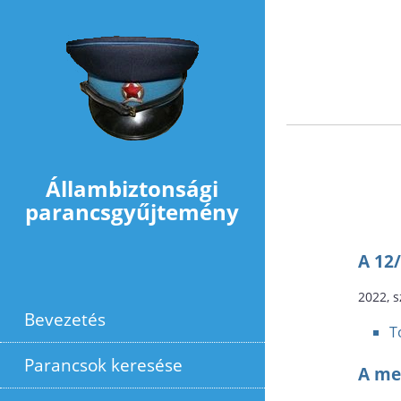
Ugrás a tartalomra
Állambiztonsági
parancsgyűjtemény
A 12
2022, 
Bevezetés
T
Parancsok keresése
A me