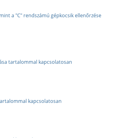
amint a "C" rendszámú gépkocsik ellenőrzése
zása tartalommal kapcsolatosan
tartalommal kapcsolatosan