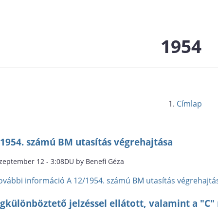
1954
Címlap
/1954. számú BM utasítás végrehajtása
szeptember 12 - 3:08DU by Benefi Géza
ovábbi információ
A 12/1954. számú BM utasítás végrehajtá
gkülönböztető jelzéssel ellátott, valamint a "C