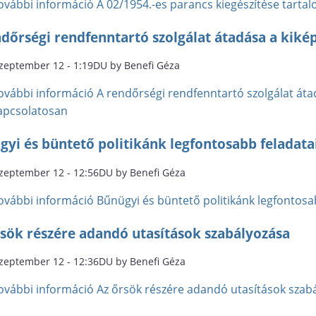
ovábbi információ
A 02/1954.-es parancs kiegészítése tart
ndőrségi rendfenntartó szolgálat átadása a kiké
szeptember 12 - 1:19DU by Benefi Géza
ovábbi információ
A rendőrségi rendfenntartó szolgálat át
apcsolatosan
yi és büntető politikánk legfontosabb feladata
szeptember 12 - 12:56DU by Benefi Géza
ovábbi információ
Bűnügyi és büntető politikánk legfontosa
rsök részére adandó utasítások szabályozása
szeptember 12 - 12:36DU by Benefi Géza
ovábbi információ
Az őrsök részére adandó utasítások szab