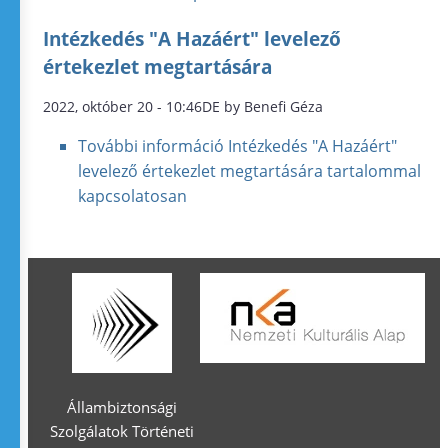
Intézkedés "A Hazáért" levelező
értekezlet megtartására
2022, október 20 - 10:46DE by Benefi Géza
További információ
Intézkedés "A Hazáért"
levelező értekezlet megtartására tartalommal
kapcsolatosan
Állambiztonsági
Szolgálatok Történeti