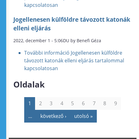
kapcsolatosan
Jogellenesen külföldre távozott katonák
elleni eljárás
2022, december 1 - 5:06DU by Benefi Géza
További információ
Jogellenesen külföldre
távozott katonák elleni eljárás tartalommal
kapcsolatosan
Oldalak
1
2
3
4
5
6
7
8
9
…
következő ›
utolsó »