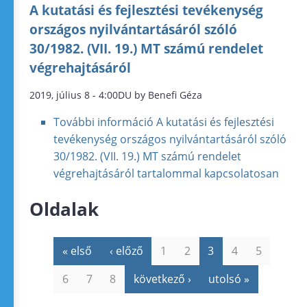
A kutatási és fejlesztési tevékenység
országos nyilvántartásáról szóló
30/1982. (VII. 19.) MT számú rendelet
végrehajtásáról
2019, július 8 - 4:00DU by Benefi Géza
További információ
A kutatási és fejlesztési
tevékenység országos nyilvántartásáról szóló
30/1982. (VII. 19.) MT számú rendelet
végrehajtásáról tartalommal kapcsolatosan
Oldalak
« első
‹ előző
1
2
3
4
5
6
7
8
következő ›
utolsó »