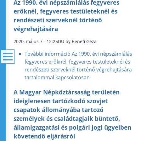
Az 1990. évi népszámlálás fegyveres
erőknél, fegyveres testületeknél és
rendészeti szerveknél történő
végrehajtására
2020, május 7 - 12:25DU by Benefi Géza
További információ
Az 1990. évi népszámlálás
fegyveres erőknél, fegyveres testületeknél és
rendészeti szerveknél történő végrehajtására
menü
tartalommal kapcsolatosan
A Magyar Népköztársaság területén
ideiglenesen tartózkodó szovjet
csapatok állományába tartozó
személyek és családtagjaik büntető,
államigazgatási és polgári jogi ügyeiben
követendő eljárásról