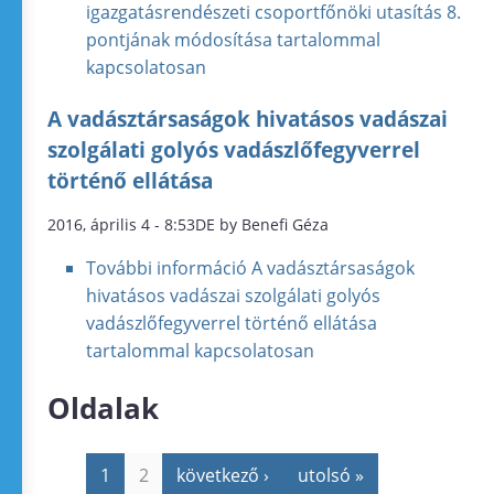
igazgatásrendészeti csoportfőnöki utasítás 8.
pontjának módosítása tartalommal
kapcsolatosan
A vadásztársaságok hivatásos vadászai
szolgálati golyós vadászlőfegyverrel
történő ellátása
2016, április 4 - 8:53DE by Benefi Géza
További információ
A vadásztársaságok
hivatásos vadászai szolgálati golyós
vadászlőfegyverrel történő ellátása
tartalommal kapcsolatosan
Oldalak
1
2
következő ›
utolsó »