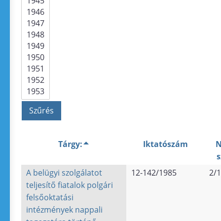
Tárgy:
Iktatószám
A belügyi szolgálatot
12-142/1985
2/1
teljesítő fiatalok polgári
felsőoktatási
intézmények nappali