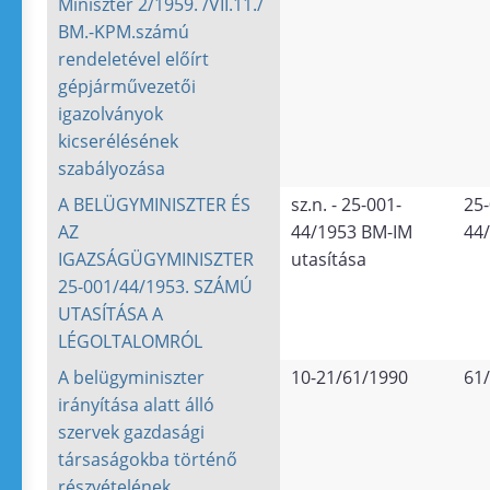
Miniszter 2/1959. /VII.11./
BM.-KPM.számú
rendeletével előírt
gépjárművezetői
igazolványok
kicserélésének
szabályozása
A BELÜGYMINISZTER ÉS
sz.n. - 25-001-
25-
AZ
44/1953 BM-IM
44/
IGAZSÁGÜGYMINISZTER
utasítása
25-001/44/1953. SZÁMÚ
UTASÍTÁSA A
LÉGOLTALOMRÓL
A belügyminiszter
10-21/61/1990
61
irányítása alatt álló
szervek gazdasági
társaságokba történő
részvételének