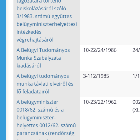
tagozatára történő
beiskolázásáról szóló
3/1983. számú együttes
belügyminiszterhelyettesi
intézkedés
végrehajtásáról
A Belügyi Tudományos
10-22/24/1986
24/
Munka Szabályzata
kiadásáról
A belügyi tudományos
3-112/1985
1/1
munka távlati elveiről és
fő feladatairól
A belügyminiszter
10-23/22/1962
00
0018/62. számú és a
(XI
belügyminiszter-
helyettes 0012/62. számú
parancsának (rendőrség