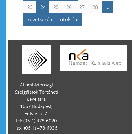
23
24
25
26
27
28
…
következő ›
utolsó »
Állambiztonsági
Szolgálatok Történeti
Levéltára
1067 Budapest,
Eötvös u. 7.
tel: (06-1) 478-6020
fax: (06-1) 478-6036