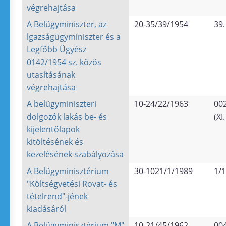
végrehajtása
A Belügyminiszter, az
20-35/39/1954
39.
lgazságügyminiszter és a
Legfőbb Ügyész
0142/1954 sz. közös
utasításának
végrehajtása
A belügyminiszteri
10-24/22/1963
00
dolgozók lakás be- és
(XI
kijelentőlapok
kitöltésének és
kezelésének szabályozása
A Belügyminisztérium
30-1021/1/1989
1/
"Költségvetési Rovat- és
tételrend"-jének
kiadásáról
A Belügyminisztérium "M"
10-21/45/1962
00