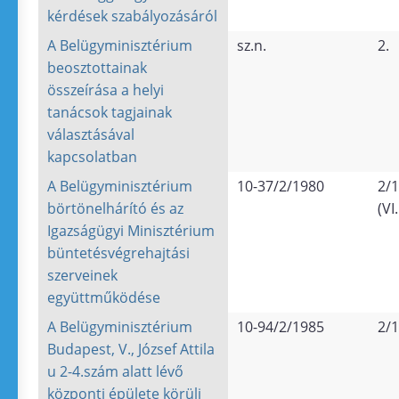
kérdések szabályozásáról
A Belügyminisztérium
sz.n.
2.
beosztottainak
összeírása a helyi
tanácsok tagjainak
választásával
kapcsolatban
A Belügyminisztérium
10-37/2/1980
2/1
börtönelhárító és az
(VI
Igazságügyi Minisztérium
büntetésvégrehajtási
szerveinek
együttműködése
A Belügyminisztérium
10-94/2/1985
2/1
Budapest, V., József Attila
u 2-4.szám alatt lévő
központi épülete körüli