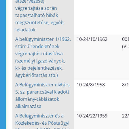
átszervezése)
végrehajtása során
tapasztalható hibák
megszüntetése, egyéb
feladatok
A belügyminiszter 1/1962.
10-24/10/1962
00
számú rendeletének
(VI
végrehajtási utasítása
(személyi igazolványok,
ki- és bejelentkezések,
ágybérlőtartás stb.)
A Belügyminiszter elvtárs
10-24/8/1958
8/
5. sz. parancsával kiadott
állomány-táblázatok
alkalmazása
A Belügyminiszter és a
10-24/22/1959
22
Közlekedés- és Póstaügyi