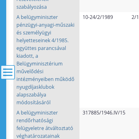
szabályozása
A belügyminiszter
10-24/2/1989
2/
pénzügyi-anyagi-műszaki
és személyügyi
helyetteseinek 4/1985.
együttes parancsával
kiadott, a
Belügyminisztérium
művelődési
intézményeiben működő
nyugdíjasklubok
menü
alapszabálya
módosításáról
A belügyminiszter
317885/1946.IV/15
rendőrhatósági
felügyeletre átváltoztató
véghatározatainak