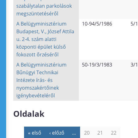
szabálytalan parkolások
megszüntetéséről
A Belügyminisztérium
10-94/5/1986
5/1
Budapest, V., József Attila
u. 2-4. szám alatti
központi épület külső
fokozott őrzéséről
A Belügyminisztérium
50-19/3/1983
3/1
Bűnügyi Technikai
Intézete írás- és
nyomszakértőinek
igénybevételéről
Oldalak
« első
‹ előző
…
20
21
22