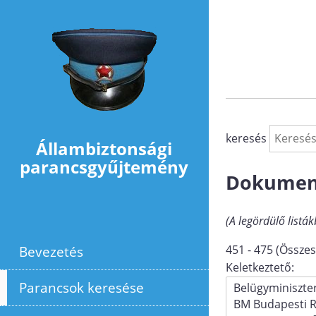
Ugrás a tartalomra
keresés
Állambiztonsági
parancsgyűjtemény
Dokumen
(A legördülő listák
Bevezetés
451 - 475 (Összes
Keletkeztető:
Parancsok keresése