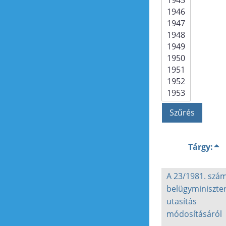
Tárgy:
A 23/1981. szá
belügyminiszter
utasítás
módosításáról