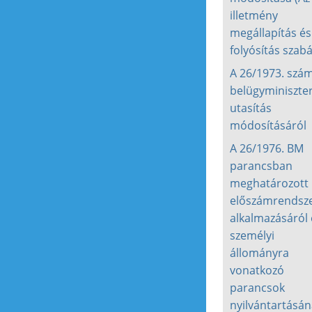
illetmény
megállapítás és
folyósítás szabá
A 26/1973. szá
belügyminiszter
utasítás
módosításáról
A 26/1976. BM
parancsban
meghatározott
előszámrendsz
alkalmazásáról 
személyi
állományra
vonatkozó
parancsok
nyilvántartásán