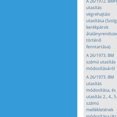
A 26/1972. BMH
utasítás
végrehajtási
utasítása (Szolg
kerékpárok
átalányrendsze
történő
fenntartása)
A 26/1973. BM
számú utasítás
módosításáról
A 26/1973. BM
utasítás
módosítása, és 
utasítás 2., 4., 5
számú
mellékletének
módosítása (Az