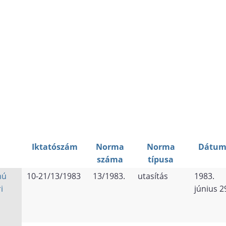
Iktatószám
Norma
Norma
Dátum
száma
típusa
mú
10-21/13/1983
13/1983.
utasítás
1983.
i
június 2