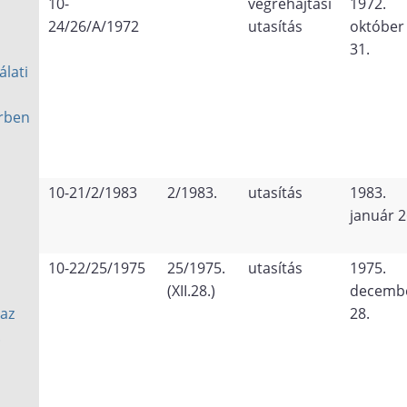
10-
végrehajtási
1972.
24/26/A/1972
utasítás
október
31.
álati
rben
10-21/2/1983
2/1983.
utasítás
1983.
január 2
10-22/25/1975
25/1975.
utasítás
1975.
(XII.28.)
decemb
az
28.
.