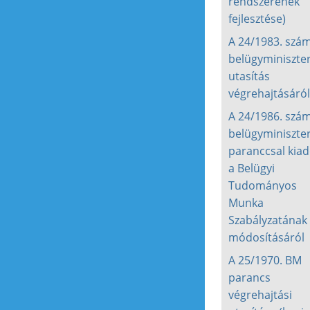
rendszerének
fejlesztése)
A 24/1983. szá
belügyminiszter
utasítás
végrehajtásáról
A 24/1986. szá
belügyminiszter
paranccsal kiad
a Belügyi
Tudományos
Munka
Szabályzatának
módosításáról
A 25/1970. BM
parancs
végrehajtási