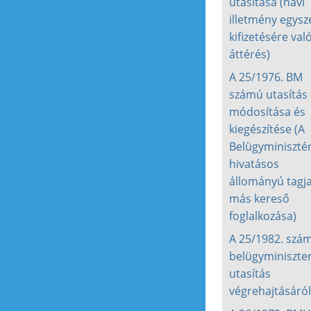
utasítása (havi
illetmény egysz
kifizetésére val
áttérés)
A 25/1976. BM
számú utasítás
módosítása és
kiegészítése (A
Belügyminiszté
hivatásos
állományú tagja
más kereső
foglalkozása)
A 25/1982. szá
belügyminiszter
utasítás
végrehajtásáról