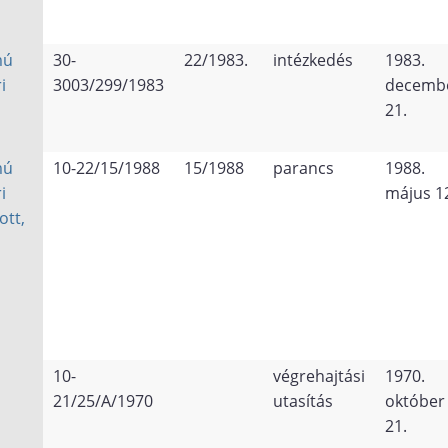
mú
30-
22/1983.
intézkedés
1983.
i
3003/299/1983
decemb
21.
mú
10-22/15/1988
15/1988
parancs
1988.
i
május 1
ott,
10-
végrehajtási
1970.
21/25/A/1970
utasítás
október
21.