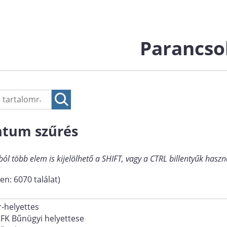
Parancso
tum szűrés
ból több elem is kijelölhető a SHIFT, vagy a CTRL billentyűk haszn
en: 6070 találat)