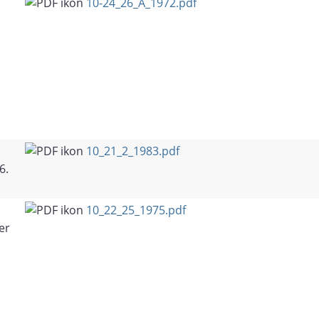
10-24_26_A_1972.pdf
10_21_2_1983.pdf
6.
10_22_25_1975.pdf
er