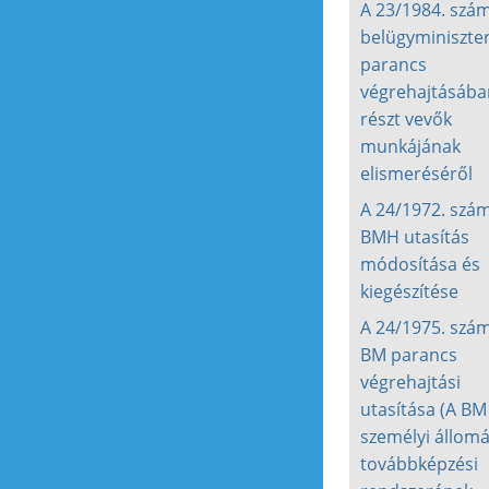
A 23/1984. szá
belügyminiszter
parancs
végrehajtásába
részt vevők
munkájának
elismeréséről
A 24/1972. szá
BMH utasítás
módosítása és
kiegészítése
A 24/1975. szá
BM parancs
végrehajtási
utasítása (A BM
személyi állom
továbbképzési