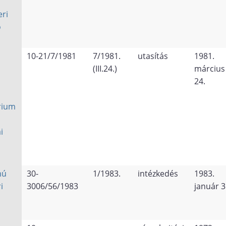
eri
ó
10-21/7/1981
7/1981.
utasítás
1981.
(III.24.)
március
24.
rium
i
mú
30-
1/1983.
intézkedés
1983.
i
3006/56/1983
január 3