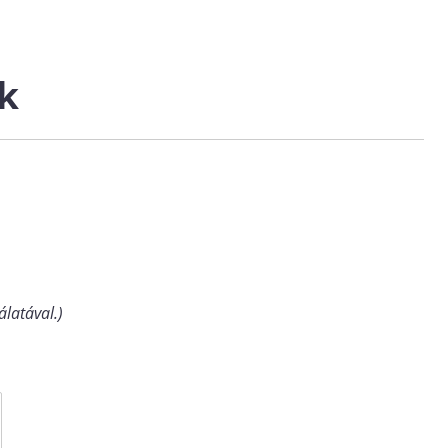
k
álatával.)