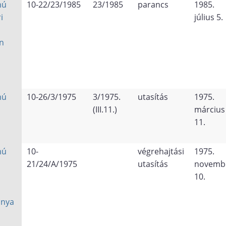
mú
10-22/23/1985
23/1985
parancs
1985.
i
július 5.
n
mú
10-26/3/1975
3/1975.
utasítás
1975.
(III.11.)
március
11.
mú
10-
végrehajtási
1975.
21/24/A/1975
utasítás
novemb
10.
ánya