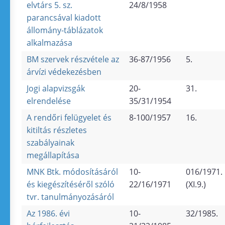
elvtárs 5. sz.
24/8/1958
parancsával kiadott
állomány-táblázatok
alkalmazása
BM szervek részvétele az
36-87/1956
5.
árvízi védekezésben
Jogi alapvizsgák
20-
31.
elrendelése
35/31/1954
A rendőri felügyelet és
8-100/1957
16.
kitiltás részletes
szabályainak
megállapítása
MNK Btk. módosításáról
10-
016/1971.
és kiegészítéséről szóló
22/16/1971
(XI.9.)
tvr. tanulmányozásáról
Az 1986. évi
10-
32/1985.