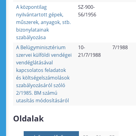
A központilag
SZ-900-
nyiIvántartott gépek,
56/1956
műszerek, anyagok, stb.
bizonylatainak
szabályozása
A Belügyminisztérium
10-
7/1988
szervei külföldi vendégei
21/7/1988
vendéglátásával
kapcsolatos feladatok
és költségelszámolások
szabályozásáról szóló
2/1985. BM számú
utasítás módosításáról
Oldalak