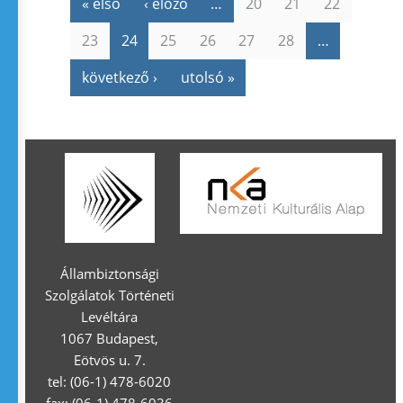
« első
‹ előző
…
20
21
22
23
24
25
26
27
28
…
következő ›
utolsó »
Állambiztonsági
Szolgálatok Történeti
Levéltára
1067 Budapest,
Eötvös u. 7.
tel: (06-1) 478-6020
fax: (06-1) 478-6036