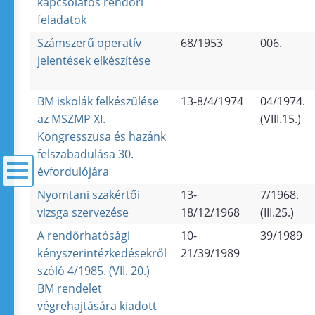
kapcsolatos rendőri
feladatok
Számszerű operatív
68/1953
006.
jelentések elkészítése
BM iskolák felkészülése
13-8/4/1974
04/1974.
az MSZMP XI.
(VIII.15.)
Kongresszusa és hazánk
felszabadulása 30.
évfordulójára
Nyomtani szakértői
13-
7/1968.
menü
vizsga szervezése
18/12/1968
(III.25.)
A rendőrhatósági
10-
39/1989
kényszerintézkedésekről
21/39/1989
szóló 4/1985. (VII. 20.)
BM rendelet
végrehajtására kiadott