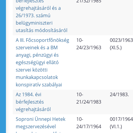
bérfejlesztés
21/32/1985
végrehajtásáról és a
26/1973. számú
belügyminiszteri
utasítás módosításáról
A III. Főcsoportfőnökség
10-
0023/1963
szerveinek és a BM
24/23/1963
(XI.5.)
anyagi, pénzügyi és
egészségügyi ellátó
szervei közötti
munkakapcsolatok
konspiratív szabályai
Az 1984. évi
10-
24/1983.
bérfejlesztés
21/24/1983
végrehajtásáról
Soproni Ünnepi Hetek
10-
0017/1964
megszervezésével
24/17/1964
(VI.1.)