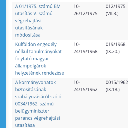
A 01/1975. számú BM
10-
012/1975.
utasítás V. számú
26/12/1975
(VII.8.)
végrehajtási
utasításának
módosítása
Külföldön engedély
10-
019/1968.
nélkül tanulmányokat
24/19/1968
(IX.20.)
folytató magyar
állampolgárok
helyzetének rendezése
A kormányvonatok
10-
0015/1962
biztosításának
24/15/1962
(IX.18.)
szabályozásáról szóló
0034/1962. számú
belügyminiszteri
parancs végrehajtási
utasítása