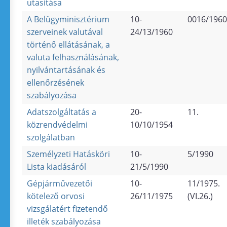
utasítása
A Belügyminisztérium
10-
0016/1960
szerveinek valutával
24/13/1960
történő ellátásának, a
valuta felhasználásának,
nyilvántartásának és
ellenőrzésének
szabályozása
Adatszolgáltatás a
20-
11.
közrendvédelmi
10/10/1954
szolgálatban
Személyzeti Hatásköri
10-
5/1990
Lista kiadásáról
21/5/1990
Gépjárművezetői
10-
11/1975.
kötelező orvosi
26/11/1975
(VI.26.)
vizsgálatért fizetendő
illeték szabályozása