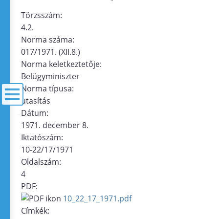
Törzsszám:
4.2.
Norma száma:
017/1971. (XII.8.)
Norma keletkeztetője:
Belügyminiszter
Norma típusa:
utasítás
Dátum:
menü
1971. december 8.
Iktatószám:
10-22/17/1971
Oldalszám:
4
PDF:
10_22_17_1971.pdf
Címkék: