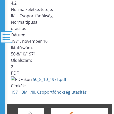
4.2.
Norma keletkeztetője:
II/III. Csoportfőnökség
Norma típusa:
utasítás
Dátum:
1971. november 16.
Iktatószám:
menü
50-8/10/1971
Oldalszám:
2
PDF:
50_8_10_1971.pdf
Címkék:
1971
BM II/III. Csoportfőnökség
utasítás