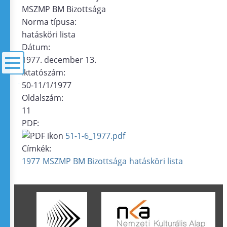
MSZMP BM Bizottsága
Norma típusa:
hatásköri lista
Dátum:
1977. december 13.
Iktatószám:
50-11/1/1977
menü
Oldalszám:
11
PDF:
51-1-6_1977.pdf
Címkék:
1977
MSZMP BM Bizottsága
hatásköri lista