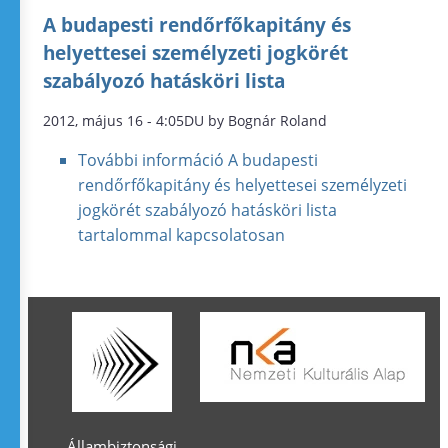
A budapesti rendőrfőkapitány és
helyettesei személyzeti jogkörét
szabályozó hatásköri lista
2012, május 16 - 4:05DU by Bognár Roland
További információ
A budapesti
rendőrfőkapitány és helyettesei személyzeti
jogkörét szabályozó hatásköri lista
tartalommal kapcsolatosan
Állambiztonsági