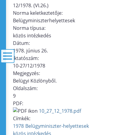
12/1978. (VI.26.)
Norma keletkeztetője:
Belügyminiszterhelyettesek
Norma típusa:
közös intézkedés
Dátum:
1978. június 26.
Iktatószám:
10-27/12/1978
menü
Megjegyzés:
Belügyi Közlönyből.
Oldalszám:
9
PDF:
10_27_12_1978.pdf
Címkék:
1978
Belügyminiszter-helyettesek
közös intézkedés