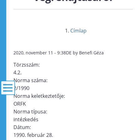
Címlap
2020, november 11 - 9:38DE by Benefi Géza
Törzsszám:
4.2.
Norma száma:
2/1990
Norma keletkeztetője:
ORFK
menü
Norma típusa:
intézkedés
Dátum:
1990. február 28.