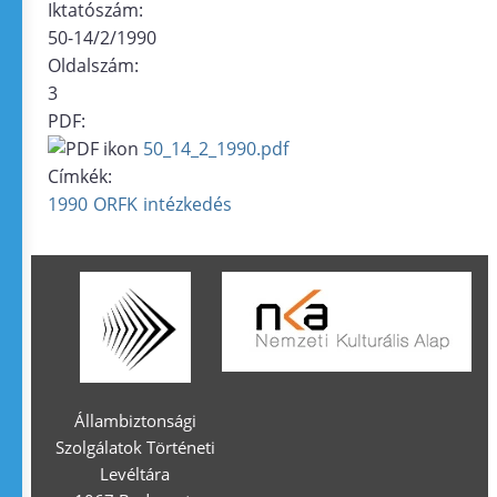
Iktatószám:
50-14/2/1990
Oldalszám:
3
PDF:
50_14_2_1990.pdf
Címkék:
1990
ORFK
intézkedés
Állambiztonsági
Szolgálatok Történeti
Levéltára