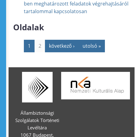
ben meghatározott feladatok végrehajtásáról
tartalommal kapcsolatosan
Oldalak
1
2
következő ›
utolsó »
Állambiztonsági
Szolgálatok Történeti
Levéltára
1067 Budapest,