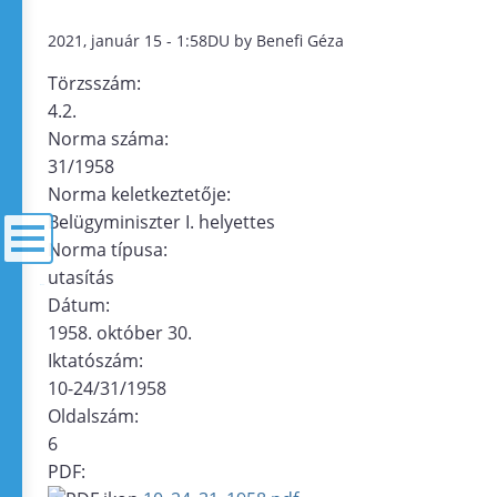
2021, január 15 - 1:58DU by Benefi Géza
Törzsszám:
4.2.
Norma száma:
31/1958
Norma keletkeztetője:
Belügyminiszter I. helyettes
Norma típusa:
utasítás
menü
Dátum:
1958. október 30.
Iktatószám:
10-24/31/1958
Oldalszám:
6
PDF: