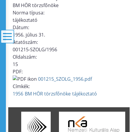
BM HÖR törzsfőnöke
Norma típusa:
tájékoztató
Dátum:
1956. július 31.
Iktatószám:
001215-SZOLG/1956
menü
Oldalszám:
15
PDF:
001215_SZOLG_1956.pdf
Címkék:
1956
BM HÖR törzsfőnöke
tájékoztató