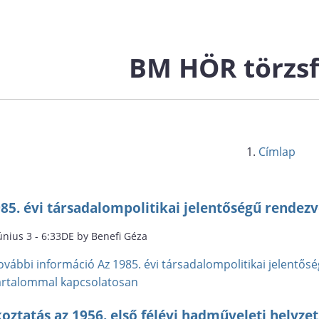
BM HÖR törzs
Címlap
985. évi társadalompolitikai jelentőségű rendez
únius 3 - 6:33DE by Benefi Géza
ovábbi információ
Az 1985. évi társadalompolitikai jelentős
artalommal kapcsolatosan
oztatás az 1956. első félévi hadműveleti helyzet