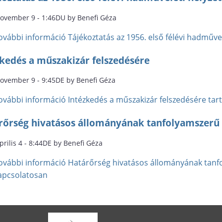
november 9 - 1:46DU by Benefi Géza
ovábbi információ
Tájékoztatás az 1956. első félévi hadműve
zkedés a műszakizár felszedésére
november 9 - 9:45DE by Benefi Géza
ovábbi információ
Intézkedés a műszakizár felszedésére ta
rőrség hivatásos állományának tanfolyamszerű
prilis 4 - 8:44DE by Benefi Géza
ovábbi információ
Határőrség hivatásos állományának tanf
apcsolatosan