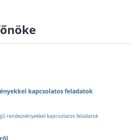
főnöke
vényekkel kapcsolatos feladatok
égű rendezvényekkel kapcsolatos feladatok
ről