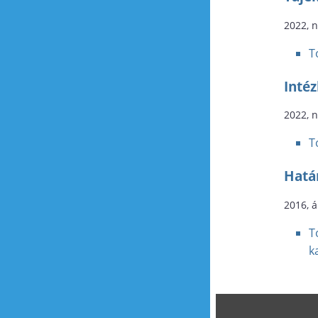
2022, 
T
Inté
2022, 
T
Hatá
2016, á
T
k