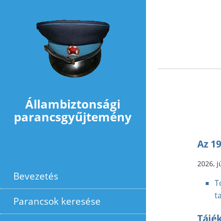
Ugrás a tartalomra
Állambiztonsági
parancsgyűjtemény
Az 1
2026, j
Bevezetés
T
t
Parancsok keresése
Tájék