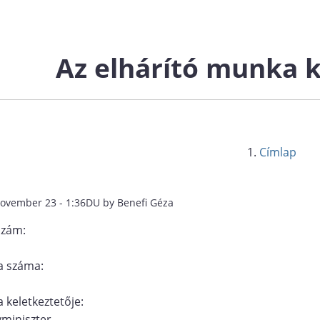
Az elhárító munka 
Címlap
november 23 - 1:36DU by Benefi Géza
szám:
 száma:
 keletkeztetője:
miniszter