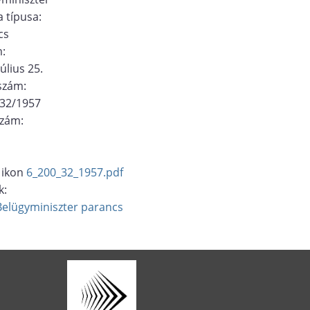
 típusa:
cs
m:
úlius 25.
ószám:
/32/1957
szám:
6_200_32_1957.pdf
k:
Belügyminiszter
parancs