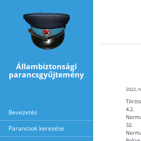
Ugrás a tartalomra
Állambiztonsági
parancsgyűjtemény
2022, 
Törzs
4.2.
Bevezetés
Norma
32.
Parancsok keresése
Norma
Belügy