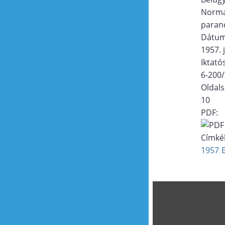
Norma
paran
Dátu
1957. j
Iktat
6-200
Oldal
10
PDF:
Címké
1957