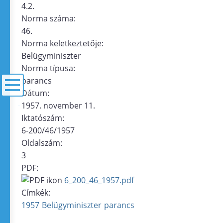
4.2.
Norma száma:
46.
Norma keletkeztetője:
Belügyminiszter
Norma típusa:
parancs
Dátum:
1957. november 11.
menü
Iktatószám:
6-200/46/1957
Oldalszám:
3
PDF:
6_200_46_1957.pdf
Címkék:
1957
Belügyminiszter
parancs