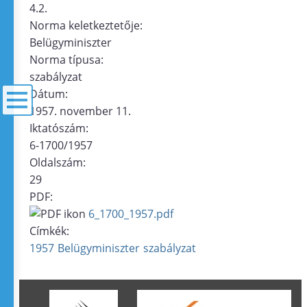
4.2.
Norma keletkeztetője:
Belügyminiszter
Norma típusa:
szabályzat
Dátum:
1957. november 11.
Iktatószám:
menü
6-1700/1957
Oldalszám:
29
PDF:
6_1700_1957.pdf
Címkék:
1957
Belügyminiszter
szabályzat