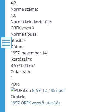
4.2.
Norma száma:
12.
Norma keletkeztetője:
ORFK vezető
Norma típusa:
utasítás
Dátum:
1957. november 14.
menü
Iktatószám:
8-99/12/1957
Oldalszám:
1
PDF:
8_99_12_1957.pdf
Címkék:
1957
ORFK vezető
utasítás