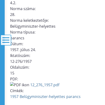
4.2.
Norma száma:
28.
Norma keletkeztetője:
Belügyminiszter-helyettes
Norma típusa:
parancs
Dátum:
1957. július 24.
menü
Iktatószám:
12-276/1957
Oldalszám:
15
PDF:
12_276_1957.pdf
Címkék:
1957
Belügyminiszter-helyettes
parancs