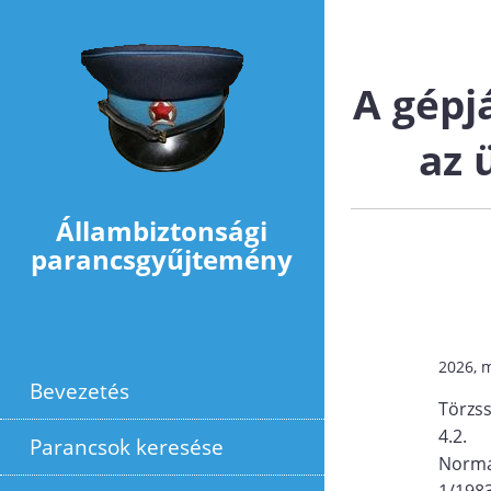
Ugrás a tartalomra
A gépj
az 
Állambiztonsági
parancsgyűjtemény
2026, 
Bevezetés
Törzs
4.2.
Parancsok keresése
Norma
1/198