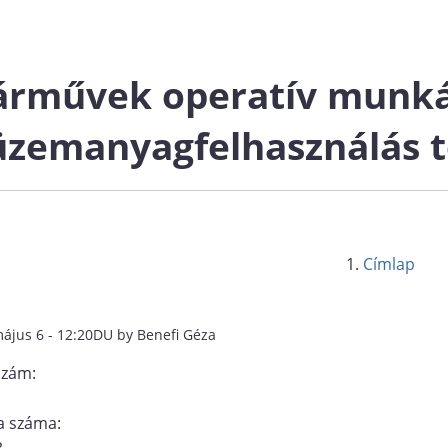
árművek operatív munkán
üzemanyagfelhasználás 
Címlap
május 6 - 12:20DU by Benefi Géza
szám:
 száma:
3