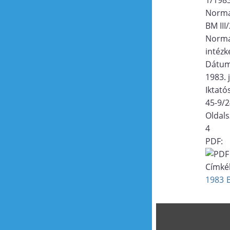
Norma
BM III
Norma
intézk
Dátu
1983. 
Iktat
45-9/
Oldal
4
PDF:
Címké
1983
B