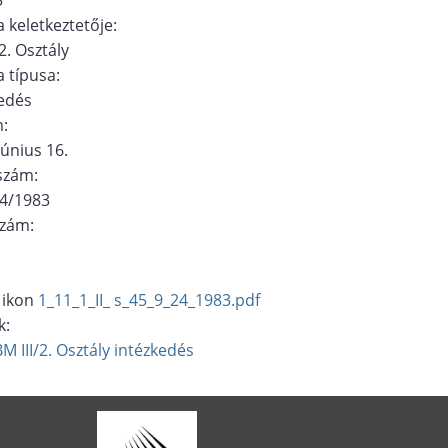
 keletkeztetője:
/2. Osztály
 típusa:
edés
m:
június 16.
ószám:
24/1983
szám:
1_11_1_II_ s_45_9_24_1983.pdf
k:
M III/2. Osztály
intézkedés