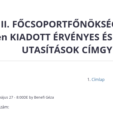
 II. FŐCSOPORTFŐNÖKSÉG
en KIADOTT ÉRVÉNYES ÉS
UTASÍTÁSOK CÍMG
Címlap
május 27 - 8:00DE by Benefi Géza
szám: