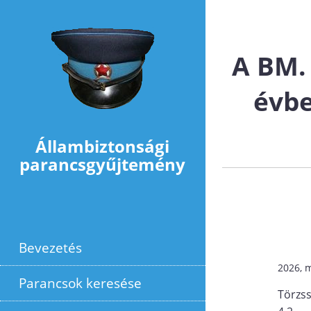
Ugrás a tartalomra
A BM.
évb
Állambiztonsági
parancsgyűjtemény
Bevezetés
2026, 
Parancsok keresése
Törzs