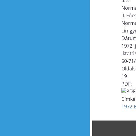
4.2.
Norma
II. Fő
Norma
címgy
Dátu
1972. 
Iktat
50-71
Oldal
19
PDF:
Címké
1972