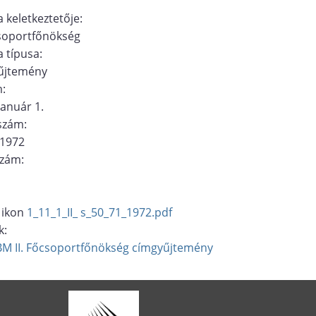
 keletkeztetője:
csoportfőnökség
 típusa:
űjtemény
m:
január 1.
ószám:
/1972
szám:
1_11_1_II_ s_50_71_1972.pdf
k:
BM II. Főcsoportfőnökség
címgyűjtemény