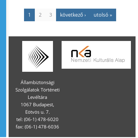
1
2
3
következő ›
utolsó »
Állambiztonsági
Szolgálatok Történeti
Levéltára
1067 Budapest,
Eötvös u. 7.
tel: (06-1) 478-6020
fax: (06-1) 478-6036