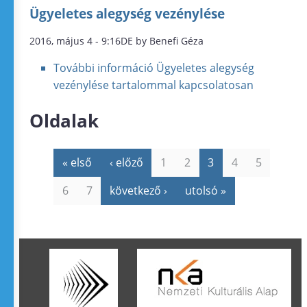
Ügyeletes alegység vezénylése
2016, május 4 - 9:16DE by Benefi Géza
További információ
Ügyeletes alegység
vezénylése tartalommal kapcsolatosan
Oldalak
« első
‹ előző
1
2
3
4
5
6
7
következő ›
utolsó »