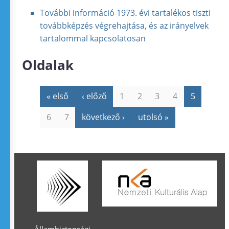
További információ
1973. évi tartalékos tiszti
továbbképzés végrehajtása, és az irányelvek
tartalommal kapcsolatosan
Oldalak
« első
‹ előző
1
2
3
4
5
6
7
következő ›
utolsó »
Állambiztonsági