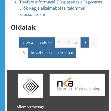
További információ
Díszparancs a Fegyveres
Erők Napja alkalmából tartalommal
kapcsolatosan
Oldalak
« első
‹ előző
1
2
3
4
5
6
következő ›
utolsó »
Állambiztonsági