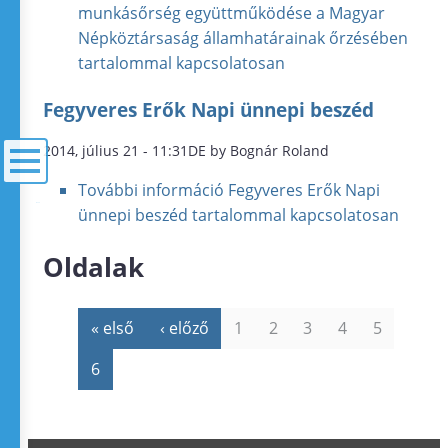
munkásőrség együttműködése a Magyar
Népköztársaság államhatárainak őrzésében
tartalommal kapcsolatosan
Fegyveres Erők Napi ünnepi beszéd
2014, július 21 - 11:31DE by Bognár Roland
További információ
Fegyveres Erők Napi
menü
ünnepi beszéd tartalommal kapcsolatosan
Oldalak
« első
‹ előző
1
2
3
4
5
6