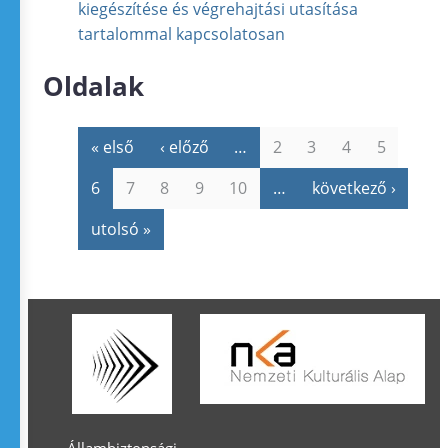
kiegészítése és végrehajtási utasítása
tartalommal kapcsolatosan
Oldalak
« első
‹ előző
…
2
3
4
5
6
7
8
9
10
…
következő ›
utolsó »
Állambiztonsági