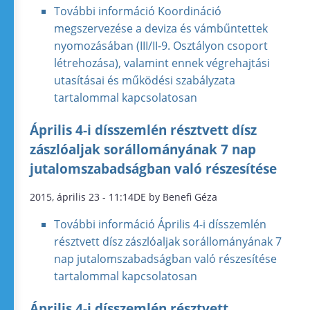
További információ
Koordináció
megszervezése a deviza és vámbűntettek
nyomozásában (III/II-9. Osztályon csoport
létrehozása), valamint ennek végrehajtási
utasításai és működési szabályzata
tartalommal kapcsolatosan
Április 4-i dísszemlén résztvett dísz
zászlóaljak sorállományának 7 nap
jutalomszabadságban való részesítése
2015, április 23 - 11:14DE by Benefi Géza
További információ
Április 4-i dísszemlén
résztvett dísz zászlóaljak sorállományának 7
nap jutalomszabadságban való részesítése
tartalommal kapcsolatosan
Április 4-i dísszemlén résztvett