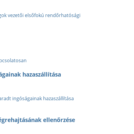
ok vezetői elsőfokú rendőrhatósági
apcsolatosan
gainak hazaszállítása
adt ingóságainak hazaszállítása
végrehajtásának ellenőrzése