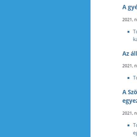
A gyé
2021, 
T
k
Az á
2021, 
T
A Sz
egye
2021, 
T
e