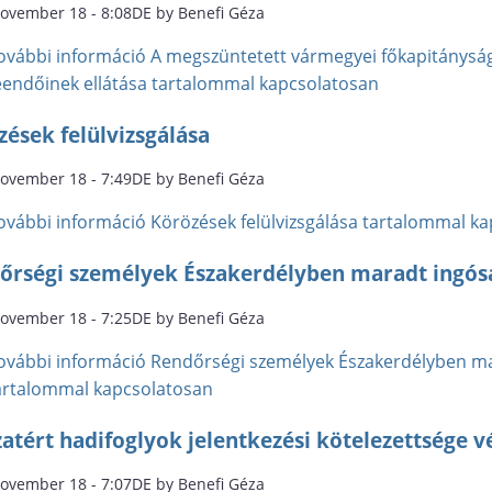
november 18 - 8:08DE by Benefi Géza
ovábbi információ
A megszüntetett vármegyei főkapitányság
eendőinek ellátása tartalommal kapcsolatosan
ések felülvizsgálása
november 18 - 7:49DE by Benefi Géza
ovábbi információ
Körözések felülvizsgálása tartalommal k
őrségi személyek Északerdélyben maradt ingósá
november 18 - 7:25DE by Benefi Géza
ovábbi információ
Rendőrségi személyek Északerdélyben mar
artalommal kapcsolatosan
atért hadifoglyok jelentkezési kötelezettsége 
november 18 - 7:07DE by Benefi Géza