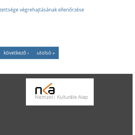
ezettsége végrehajtásának ellenőrzése
következő ›
utolsó »