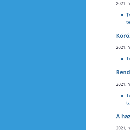
2021, 
T
t
Köröz
2021, 
T
Rend
2021, 
T
t
A haz
2021, 