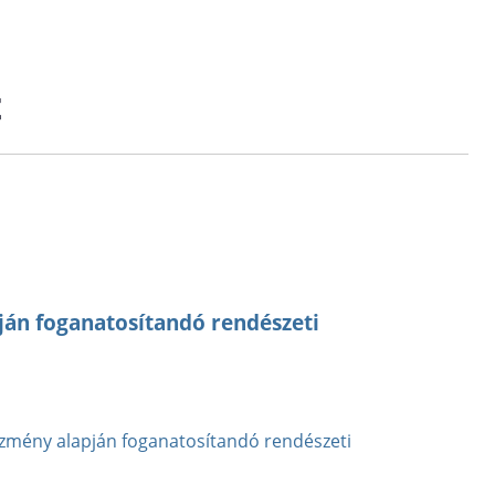
t
án foganatosítandó rendészeti
zmény alapján foganatosítandó rendészeti