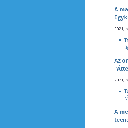
A ma
ügyk
2021, 
T
ü
Az or
"Átt
2021, 
T
"
A me
teen