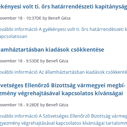
kényesi volt ti. őrs határrendészeti kapitányság
november 18 - 10:37DE by Benefi Géza
ovábbi információ
A gyékényesi volt ti. őrs határrendészeti
apcsolatosan
llamháztartásban kiadások csökkentése
november 18 - 9:53DE by Benefi Géza
ovábbi információ
Az államháztartásban kiadások csökkent
övetséges Ellenőrző Bizottság vármegyei megbí- 
zmény végrehajtásával kapcsolatos kívánságai
november 18 - 9:28DE by Benefi Géza
ovábbi információ
A Szövetséges Ellenőrző Bizottság vármeg
gyezmény végrehajtásával kapcsolatos kívánságai tartalom