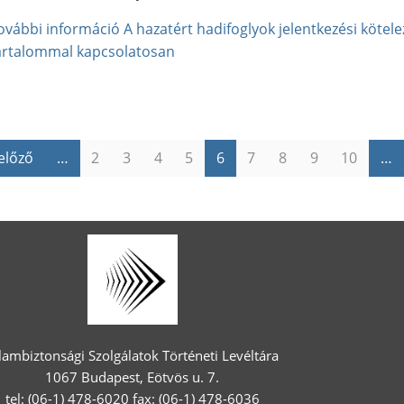
ovábbi információ
A hazatért hadifoglyok jelentkezési kötel
artalommal kapcsolatosan
 előző
…
2
3
4
5
6
7
8
9
10
…
lambiztonsági Szolgálatok Történeti Levéltára
1067 Budapest, Eötvös u. 7.
tel: (06-1) 478-6020 fax: (06-1) 478-6036