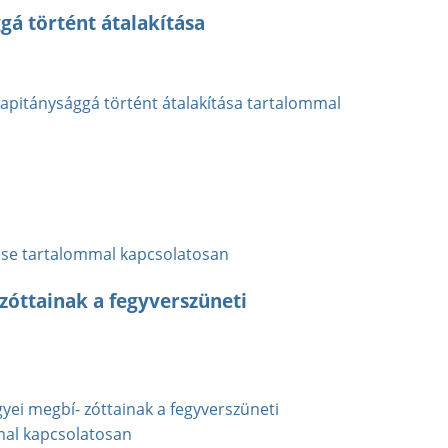
gá történt átalakítása
 kapitánysággá történt átalakítása tartalommal
ése tartalommal kapcsolatosan
zóttainak a fegyverszüneti
yei megbí- zóttainak a fegyverszüneti
mal kapcsolatosan