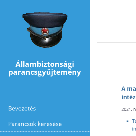
Ugrás a tartalomra
Állambiztonsági
parancsgyűjtemény
A ma
inté
Bevezetés
2021, 
T
Parancsok keresése
i