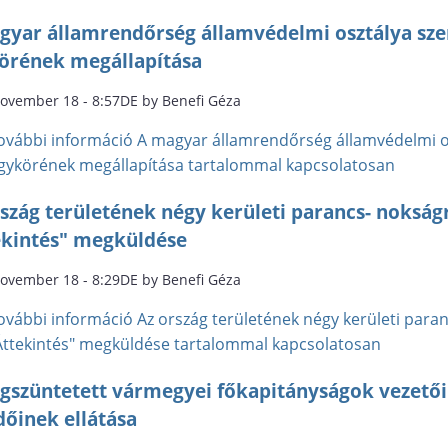
gyar államrendőrség államvédelmi osztálya szer
örének megállapítása
november 18 - 8:57DE by Benefi Géza
ovábbi információ
A magyar államrendőrség államvédelmi os
gykörének megállapítása tartalommal kapcsolatosan
szág területének négy kerületi parancs- nokságr
ekintés" megküldése
november 18 - 8:29DE by Benefi Géza
ovábbi információ
Az ország területének négy kerületi paran
Áttekintés" megküldése tartalommal kapcsolatosan
gszüntetett vármegyei főkapitányságok vezetői
dőinek ellátása