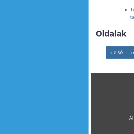
T
t
Oldalak
« első
‹
Ál