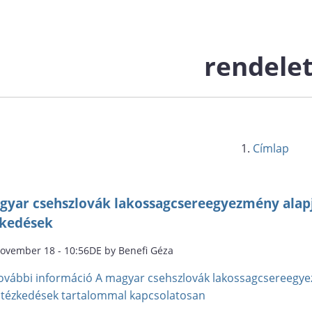
rendele
Címlap
gyar csehszlovák lakossagcsereegyezmény alapj
zkedések
november 18 - 10:56DE by Benefi Géza
ovábbi információ
A magyar csehszlovák lakossagcsereegye
ntézkedések tartalommal kapcsolatosan