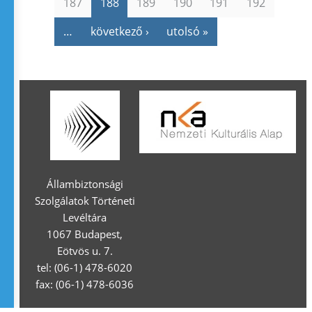
187
188
189
190
191
192
…
következő ›
utolsó »
Állambiztonsági
Szolgálatok Történeti
Levéltára
1067 Budapest,
Eötvös u. 7.
tel: (06-1) 478-6020
fax: (06-1) 478-6036