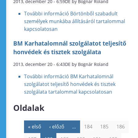
2013, december 20 - 6:59DE by Bognár Roland
További információ
Börtönből szabadult
személyek munkába állításáról tartalommal
kapcsolatosan
BM Karhatalomnál szolgálatot teljesítő
honvédek és tisztek szolgálata
2013, december 20 - 6:43DE by Bognár Roland
További információ
BM Karhatalomnál
szolgálatot teljesítő honvédek és tisztek
szolgálata tartalommal kapcsolatosan
Oldalak
« első
‹ előző
…
184
185
186