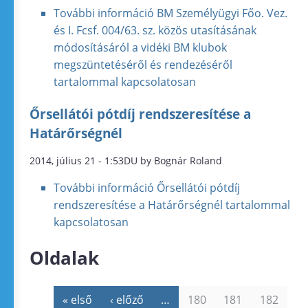
További információ
BM Személyügyi Főo. Vez.
és I. Fcsf. 004/63. sz. közös utasításának
módosításáról a vidéki BM klubok
megszüntetéséről és rendezéséről
tartalommal kapcsolatosan
Őrsellátói pótdíj rendszeresítése a
Határőrségnél
2014, július 21 - 1:53DU by Bognár Roland
További információ
Őrsellátói pótdíj
rendszeresítése a Határőrségnél tartalommal
kapcsolatosan
Oldalak
« első
‹ előző
…
180
181
182