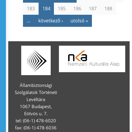
183
184
185
186
187
188
…
következő ›
utolsó »
Állambiztonsági
Szolgálatok Történeti
Levéltára
1067 Budapest,
Eötvös u. 7.
tel: (06-1) 478-6020
fax: (06-1) 478-6036