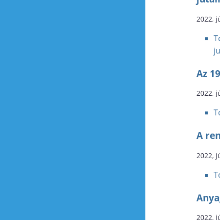
2022, j
T
j
Az 19
2022, j
T
A re
2022, j
T
Anya
2022, j