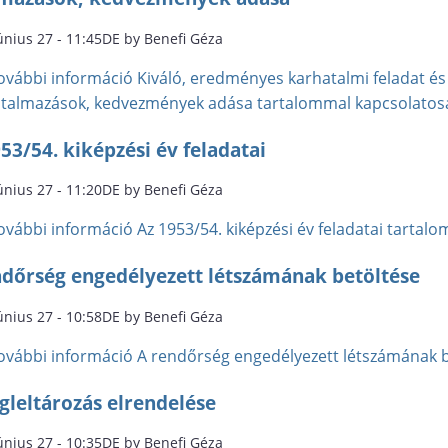
únius 27 - 11:45DE by Benefi Géza
ovábbi információ
Kiváló, eredményes karhatalmi feladat és 
utalmazások, kedvezmények adása tartalommal kapcsolatos
53/54. kiképzési év feladatai
únius 27 - 11:20DE by Benefi Géza
ovábbi információ
Az 1953/54. kiképzési év feladatai tarta
ndőrség engedélyezett létszámának betöltése
únius 27 - 10:58DE by Benefi Géza
ovábbi információ
A rendőrség engedélyezett létszámának 
gleltározás elrendelése
únius 27 - 10:35DE by Benefi Géza