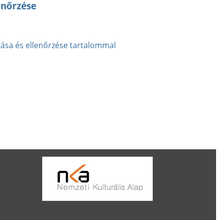
enőrzése
tása és ellenőrzése tartalommal