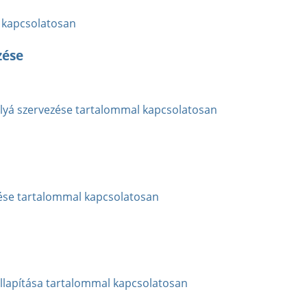
 kapcsolatosan
zése
állyá szervezése tartalommal kapcsolatosan
tése tartalommal kapcsolatosan
lapítása tartalommal kapcsolatosan