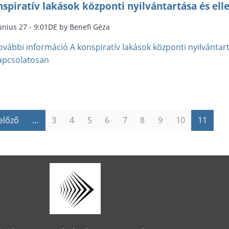
spiratív lakások központi nyilvántartása és ell
únius 27 - 9:01DE by Benefi Géza
ovábbi információ
A konspiratív lakások központi nyilvántar
apcsolatosan
 előző
…
3
4
5
6
7
8
9
10
11