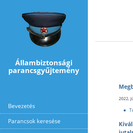
Ugrás a tartalomra
Állambiztonsági
parancsgyűjtemény
Megb
2022, j
Bevezetés
T
Parancsok keresése
Kivál
juta