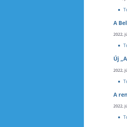
T
A Bel
2022, j
T
Új „A
2022, j
T
A re
2022, j
T