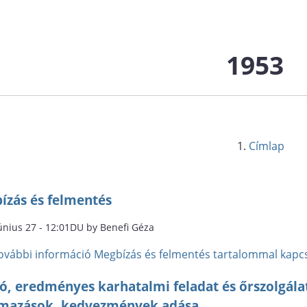
1953
Címlap
ízás és felmentés
únius 27 - 12:01DU by Benefi Géza
ovábbi információ
Megbízás és felmentés tartalommal kapc
ó, eredményes karhatalmi feladat és őrszolgálat
lmazások, kedvezmények adása