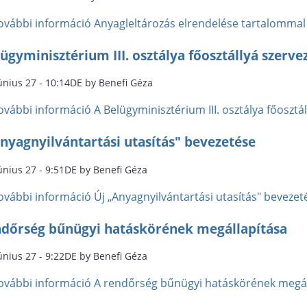
ovábbi információ
Anyagleltározás elrendelése tartalommal
ügyminisztérium III. osztálya főosztállyá szerve
únius 27 - 10:14DE by Benefi Géza
ovábbi információ
A Belügyminisztérium III. osztálya főoszt
nyagnyilvántartási utasítás" bevezetése
únius 27 - 9:51DE by Benefi Géza
ovábbi információ
Új „Anyagnyilvántartási utasítás" beveze
ndőrség bűnügyi hatáskörének megállapítása
únius 27 - 9:22DE by Benefi Géza
ovábbi információ
A rendőrség bűnügyi hatáskörének megál