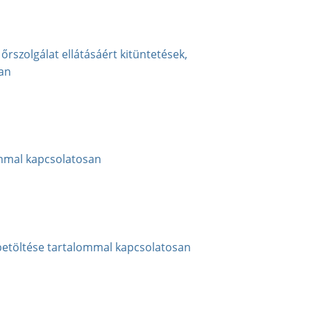
őrszolgálat ellátásáért kitüntetések,
an
lommal kapcsolatosan
betöltése tartalommal kapcsolatosan