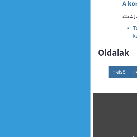
A kon
2022, j
T
k
Oldalak
« első
‹