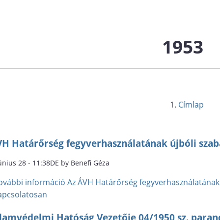
1953
Címlap
VH Határőrség fegyverhasználatának újbóli szab
únius 28 - 11:38DE by Benefi Géza
ovábbi információ
Az ÁVH Határőrség fegyverhasználatának 
apcsolatosan
lamvédelmi Hatóság Vezetője 04/1950 sz. paranc