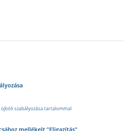
ályozása
újbóli szabályozása tartalommal
sához mellékelt "Eligazítás"