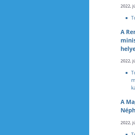
2022, j
T
A Re
minis
hely
2022, j
T
m
k
A Ma
Népha
2022, j
T