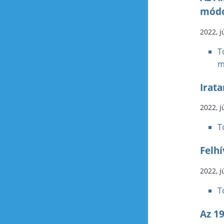
módo
2022, j
T
m
Irat
2022, j
T
Felhí
2022, j
T
Az 19