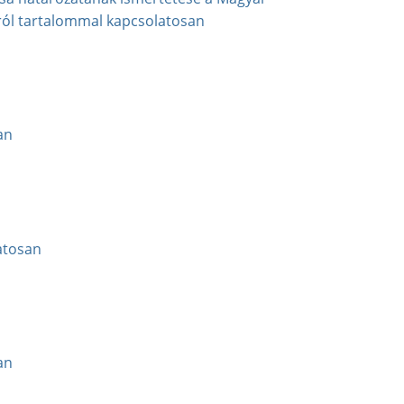
áról tartalommal kapcsolatosan
an
atosan
an