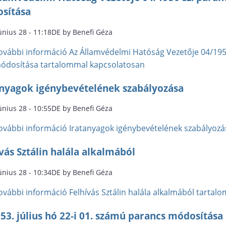
sítása
únius 28 - 11:18DE by Benefi Géza
ovábbi információ
Az Államvédelmi Hatóság Vezetője 04/1950 
ódosítása tartalommal kapcsolatosan
anyagok igénybevételének szabályozása
únius 28 - 10:55DE by Benefi Géza
ovábbi információ
Iratanyagok igénybevételének szabályozá
vás Sztálin halála alkalmából
únius 28 - 10:34DE by Benefi Géza
ovábbi információ
Felhívás Sztálin halála alkalmából tarta
53. július hó 22-i 01. számú parancs módosítása