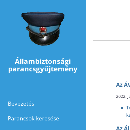
Ugrás a tartalomra
Állambiztonsági
parancsgyűjtemény
Az Á
2022, j
Bevezetés
T
k
Parancsok keresése
Az Ál