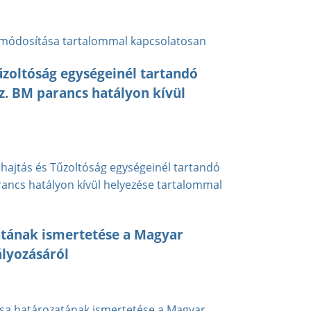
s módosítása tartalommal kapcsolatosan
űzoltóság egységeinél tartandó
z. BM parancs hatályon kívül
hajtás és Tűzoltóság egységeinél tartandó
rancs hatályon kívül helyezése tartalommal
atának ismertetése a Magyar
ályozásáról
sa határozatának ismertetése a Magyar