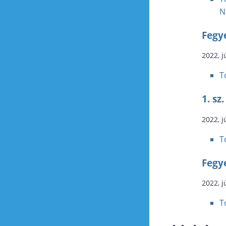
N
Fegy
2022, j
T
1. s
2022, j
T
Fegy
2022, j
T