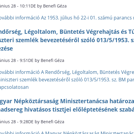
únius 28 - 10:11DE by Benefi Géza
ovábbi információ
Az 1953. július hó 22-i 01. számú paranc
ndőrség, Légoltalom, Büntetés Végrehajtás és T
zteri szemlék bevezetéséről szóló 013/5/1953. s
ezése
únius 28 - 9:51DE by Benefi Géza
ovábbi információ
A Rendőrség, Légoltalom, Büntetés Végre
iniszteri szemlék bevezetéséről szóló 013/5/1953. sz. BM pa
apcsolatosan
gyar Népköztársaság Minisztertanácsa határoz
dsereg hivatásos tisztjei előléptetésének szab
únius 28 - 9:28DE by Benefi Géza
ovábbi információ
A Magyar Népköztársaság Minisztertanác