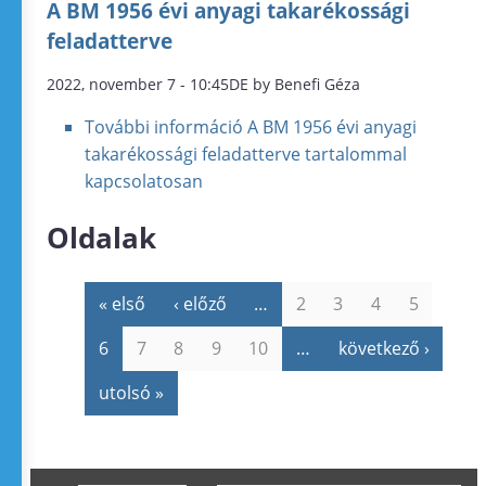
A BM 1956 évi anyagi takarékossági
feladatterve
2022, november 7 - 10:45DE by Benefi Géza
További információ
A BM 1956 évi anyagi
takarékossági feladatterve tartalommal
kapcsolatosan
Oldalak
« első
‹ előző
…
2
3
4
5
6
7
8
9
10
…
következő ›
utolsó »