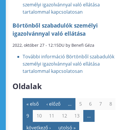
személyi igazolvánnyal való ellátása
tartalommal kapcsolatosan
Börtönből szabadulók személyi
igazolvánnyal való ellátása
2022, október 27 - 12:15DU by Benefi Géza
További információ
Börtönből szabadulók
személyi igazolvánnyal való ellátása
tartalommal kapcsolatosan
Oldalak
« első
‹ előző
…
5
6
7
8
9
10
11
12
13
…
következő ›
utolsó »