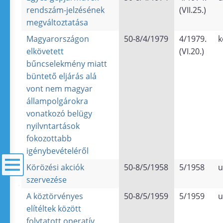
rendszám-jelzésének
(VII.25.)
megváltoztatása
Magyarországon
50-8/4/1979
4/1979.
k
elkövetett
(VI.20.)
bűncselekmény miatt
büntető eljárás alá
vont nem magyar
állampolgárokra
vonatkozó belügy
nyilvntartások
fokozottabb
igénybevételéről
Körözési akciók
50-8/5/1958
5/1958
u
szervezése
menü
A köztörvényes
50-8/5/1959
5/1959
u
elítéltek között
folytatott operatív