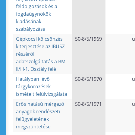
feldolgozások és a
fogdaügynökök
kiadásának
szabályozása
Gépkocsi kölcsönzés
50-8/5/1969
u
kiterjesztése az IBUSZ
részéről,
adatszolgáltatás a BM
II/III-1. Osztály felé
Hatályban lévő
50-8/5/1970
u
tárgykörözések
ismételt felülvizsgálata
Erős hatású mérgező
50-8/5/1971
u
anyagok rendészeti
felügyeletének
megszüntetése