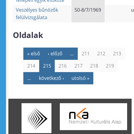
fellépés egyik eszköze
Veszélyes bűnözők
50-8/7/1969
u
felülvizsgálata
Oldalak
« első
‹ előző
…
211
212
213
214
215
216
217
218
219
…
következő ›
utolsó »