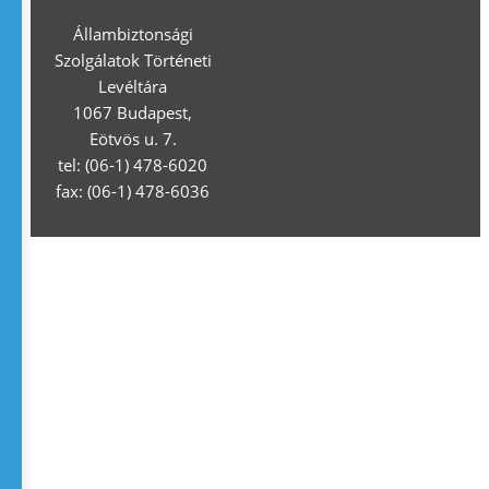
Állambiztonsági
Szolgálatok Történeti
Levéltára
1067 Budapest,
Eötvös u. 7.
tel: (06-1) 478-6020
fax: (06-1) 478-6036