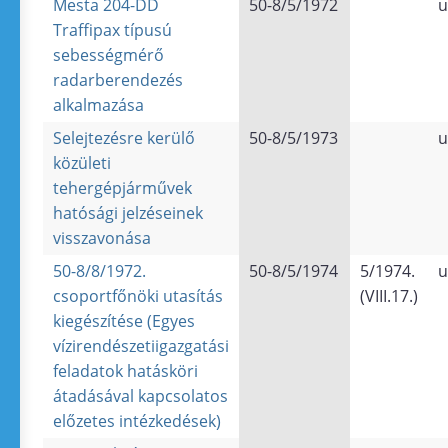
Mesta 204-DD
50-8/5/1972
u
Traffipax típusú
sebességmérő
radarberendezés
alkalmazása
Selejtezésre kerülő
50-8/5/1973
u
közületi
tehergépjárművek
hatósági jelzéseinek
visszavonása
50-8/8/1972.
50-8/5/1974
5/1974.
u
csoportfőnöki utasítás
(VIII.17.)
kiegészítése (Egyes
vízirendészetiigazgatási
feladatok hatásköri
átadásával kapcsolatos
előzetes intézkedések)