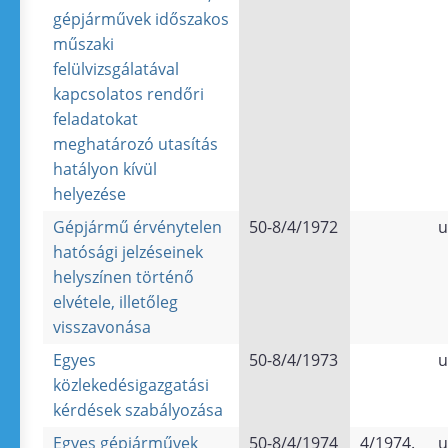
gépjárművek időszakos
műszaki
felülvizsgálatával
kapcsolatos rendőri
feladatokat
meghatározó utasítás
hatályon kívül
helyezése
Gépjármű érvénytelen
50-8/4/1972
u
hatósági jelzéseinek
helyszínen történő
elvétele, illetőleg
visszavonása
Egyes
50-8/4/1973
u
közlekedésigazgatási
kérdések szabályozása
Egyes gépjárművek
50-8/4/1974
4/1974.
u