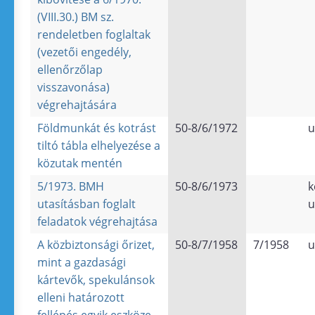
(VIII.30.) BM sz.
rendeletben foglaltak
(vezetői engedély,
ellenőrzőlap
visszavonása)
végrehajtására
Földmunkát és kotrást
50-8/6/1972
u
tiltó tábla elhelyezése a
közutak mentén
5/1973. BMH
50-8/6/1973
k
utasításban foglalt
u
feladatok végrehajtása
A közbiztonsági őrizet,
50-8/7/1958
7/1958
u
mint a gazdasági
kártevők, spekulánsok
elleni határozott