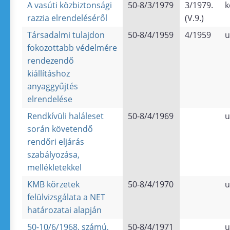
A vasúti közbiztonsági
50-8/3/1979
3/1979.
k
razzia elrendeléséről
(V.9.)
Társadalmi tulajdon
50-8/4/1959
4/1959
u
fokozottabb védelmére
rendezendő
kiállításhoz
anyaggyűjtés
elrendelése
Rendkívüli haláleset
50-8/4/1969
u
során követendő
rendőri eljárás
szabályozása,
mellékletekkel
KMB körzetek
50-8/4/1970
u
felülvizsgálata a NET
határozatai alapján
50-10/6/1968. számú,
50-8/4/1971
u