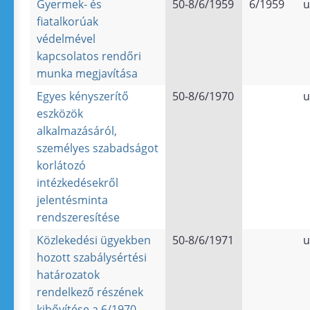
Gyermek- és
50-8/6/1959
6/1959
u
fiatalkorúak
védelmével
kapcsolatos rendőri
munka megjavítása
Egyes kényszerítő
50-8/6/1970
u
eszközök
alkalmazásáról,
személyes szabadságot
korlátozó
intézkedésekről
jelentésminta
rendszeresítése
Közlekedési ügyekben
50-8/6/1971
u
hozott szabálysértési
határozatok
rendelkező részének
kibővítése a 6/1970.