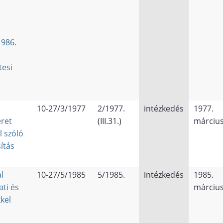
1986.
tesi
10-27/3/1977
2/1977.
intézkedés
1977.
eret
(III.31.)
március
l szóló
ítás
l
10-27/5/1985
5/1985.
intézkedés
1985.
ati és
március
kel