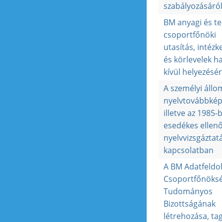
szabályozásáró
BM anyagi és te
csoportfőnöki
utasítás, intéz
és körlevelek h
kívül helyezésér
A személyi áll
nyelvtovábbkép
illetve az 1985-
esedékes ellen
nyelvvizsgáztat
kapcsolatban
A BM Adatfeldo
Csoportfőnöks
Tudományos
Bizottságának
létrehozása, ta