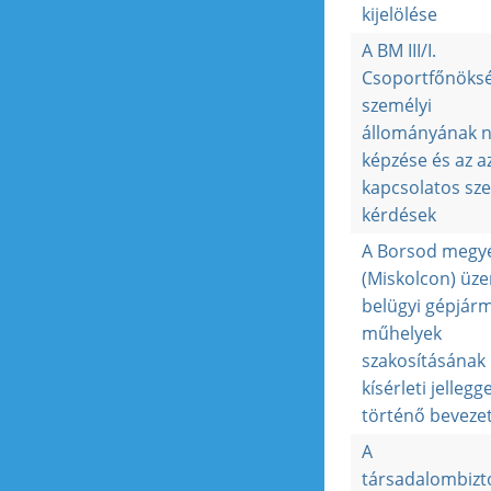
kijelölése
A BM III/I.
Csoportfőnöks
személyi
állományának n
képzése és az a
kapcsolatos sze
kérdések
A Borsod megy
(Miskolcon) üz
belügyi gépjárm
műhelyek
szakosításának
kísérleti jellegge
történő beveze
A
társadalombizt