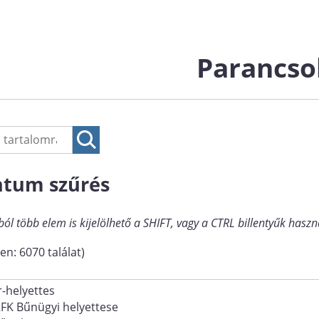
Parancso
tum szűrés
ból több elem is kijelölhető a SHIFT, vagy a CTRL billentyűk haszn
en: 6070 találat)