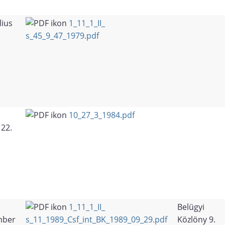
lius
1_11_1_II_
s_45_9_47_1979.pdf
10_27_3_1984.pdf
 22.
1_11_1_II_
Belügyi
mber
s_11_1989_Csf_int_BK_1989_09_29.pdf
Közlöny 9.