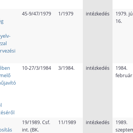
45-9/47/1979
1/1979
intézkedés
1979. jú
ég
16.
yelv-
zzal
rvezési
ében
10-27/3/1984
3/1984.
intézkedés
1984.
emelő
február
űjavító
l
téséről
19/1989. Csf.
11/1989
intézkedés
1989.
osítás
int. (BK.
szepte