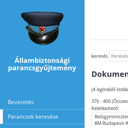
Ugrás a tartalomra
keresés
Állambiztonsági
parancsgyűjtemény
Dokumen
(A legördülő listák
Bevezetés
376 - 400 (Összes
Keletkeztető:
Parancsok keresése