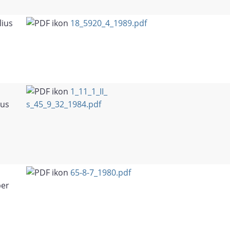
lius
18_5920_4_1989.pdf
1_11_1_II_
tus
s_45_9_32_1984.pdf
65-8-7_1980.pdf
er