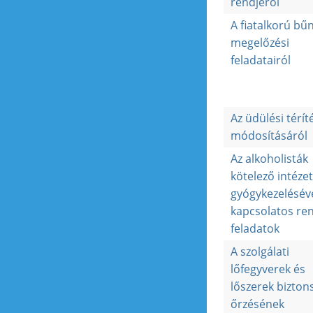
rendjéről
A fiatalkorú bű
megelőzési
feladatairól
Az üdülési téríté
módosításáról
Az alkoholisták
kötelező intézet
gyógykezelésév
kapcsolatos re
feladatok
A szolgálati
lőfegyverek és
lőszerek bizton
őrzésének