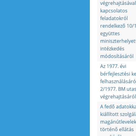
végrehajtásával
kapcsolatos
feladatokról
rendelkező 10/
együttes
miniszterhelyet
intézkedés
módosításáról
Az 1977. évi
bérfejlesztési k
felhasználásáró
2/1977. BM utas
végrehajtásáról
A fedő adatokka
kiállított szolgál
magánútlevelek
történő ellátás