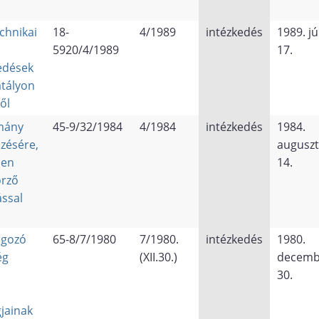
l
chnikai
18-
4/1989
intézkedés
1989. jú
5920/4/1989
17.
kedések
atályon
ől
omány
45-9/32/1984
4/1984
intézkedés
1984.
zésére,
augusz
ben
14.
őrző
ással
lgozó
65-8/7/1980
7/1980.
intézkedés
1980.
ég
(XII.30.)
decemb
30.
gjainak