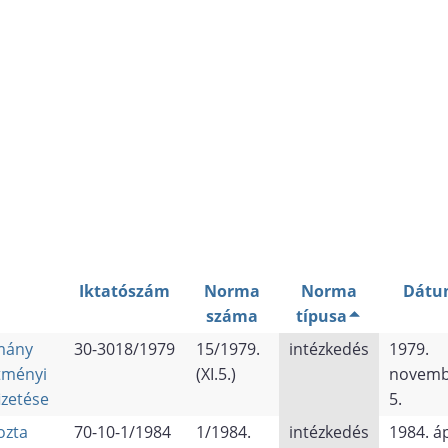
Iktatószám
Norma
Norma
Dátu
száma
típusa
omány
30-3018/1979
15/1979.
intézkedés
1979.
ítményi
(XI.5.)
novemb
izetése
5.
ozta
70-10-1/1984
1/1984.
intézkedés
1984. áp