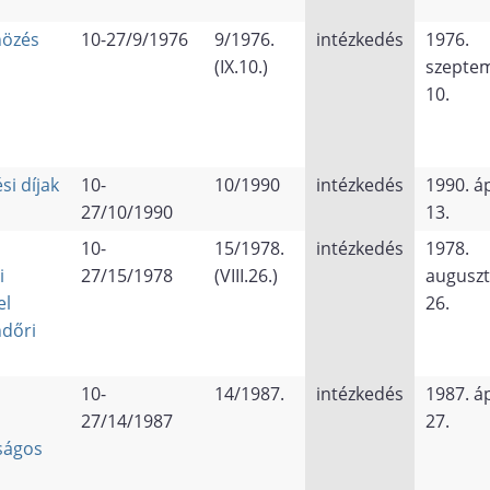
nözés
10-27/9/1976
9/1976.
intézkedés
1976.
(IX.10.)
szepte
10.
si díjak
10-
10/1990
intézkedés
1990. áp
27/10/1990
13.
10-
15/1978.
intézkedés
1978.
i
27/15/1978
(VIII.26.)
augusz
el
26.
ndőri
10-
14/1987.
intézkedés
1987. áp
27/14/1987
27.
ságos