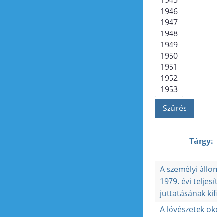
Tárgy:
A személyi áll
1979. évi teljes
juttatásának kif
A lövészetek ok