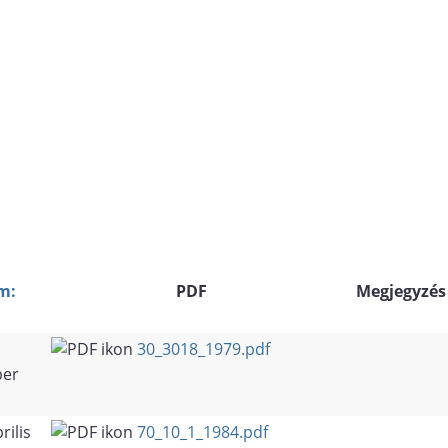
m:
PDF
Megjegyzés
30_3018_1979.pdf
er
rilis
70_10_1_1984.pdf