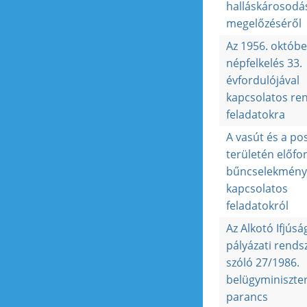
halláskárosodá
megelőzéséről
Az 1956. októbe
népfelkelés 33.
évfordulójával
kapcsolatos re
feladatokra
A vasút és a po
területén előfo
bűncselekmény
kapcsolatos
feladatokról
Az Alkotó Ifjúsá
pályázati rends
szóló 27/1986.
belügyminiszter
parancs