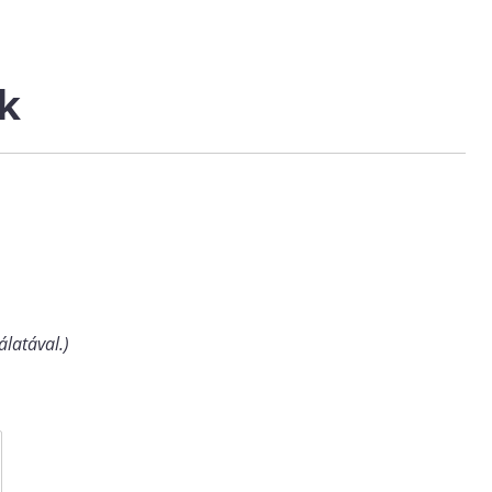
k
álatával.)