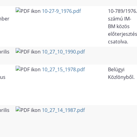
10-27-9_1976.pdf
10-789/1976
mber
számú IM-
BM közös
előterjeszté
csatolva.
rilis
10_27_10_1990.pdf
10_27_15_1978.pdf
Belügyi
tus
Közlönyből.
rilis
10_27_14_1987.pdf