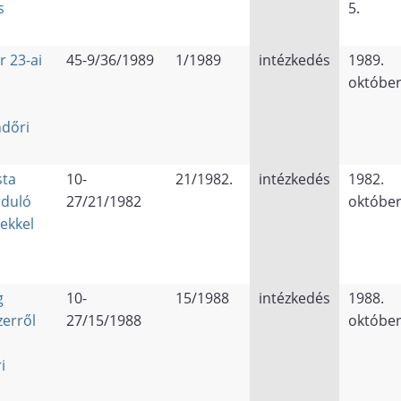
s
5.
r 23-ai
45-9/36/1989
1/1989
intézkedés
1989.
október
ndőri
sta
10-
21/1982.
intézkedés
1982.
rduló
27/21/1982
október
ekkel
g
10-
15/1988
intézkedés
1988.
zerről
27/15/1988
október
i