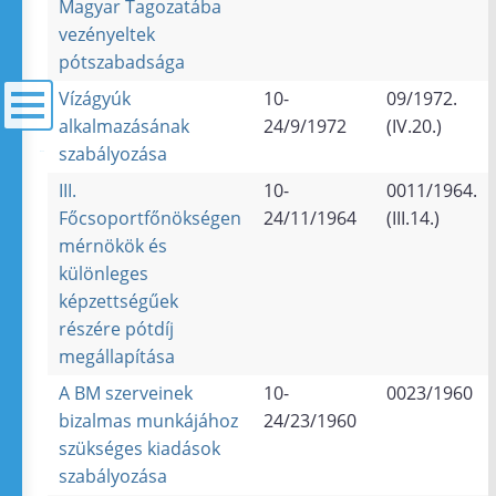
Magyar Tagozatába
vezényeltek
pótszabadsága
Vízágyúk
10-
09/1972.
alkalmazásának
24/9/1972
(IV.20.)
szabályozása
menü
III.
10-
0011/1964.
Főcsoportfőnökségen
24/11/1964
(III.14.)
mérnökök és
különleges
képzettségűek
részére pótdíj
megállapítása
A BM szerveinek
10-
0023/1960
bizalmas munkájához
24/23/1960
szükséges kiadások
szabályozása