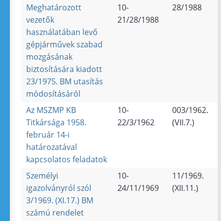
Meghatározott
10-
28/1988
vezetők
21/28/1988
használatában levő
gépjárművek szabad
mozgásának
biztosítására kiadott
23/1975. BM utasítás
módosításáról
Az MSZMP KB
10-
003/1962.
Titkársága 1958.
22/3/1962
(VII.7.)
február 14-i
határozatával
kapcsolatos feladatok
Személyi
10-
11/1969.
igazolványról szól
24/11/1969
(XII.11.)
3/1969. (XI.17.) BM
számú rendelet