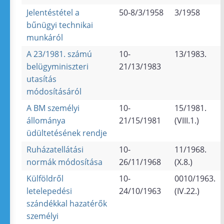
Jelentéstétel a
50-8/3/1958
3/1958
bűnügyi technikai
munkáról
A 23/1981. számú
10-
13/1983.
belügyminiszteri
21/13/1983
utasítás
módosításáról
A BM személyi
10-
15/1981.
állománya
21/15/1981
(VIII.1.)
üdültetésének rendje
Ruházatellátási
10-
11/1968.
normák módosítása
26/11/1968
(X.8.)
Külföldről
10-
0010/1963.
letelepedési
24/10/1963
(IV.22.)
szándékkal hazatérők
személyi