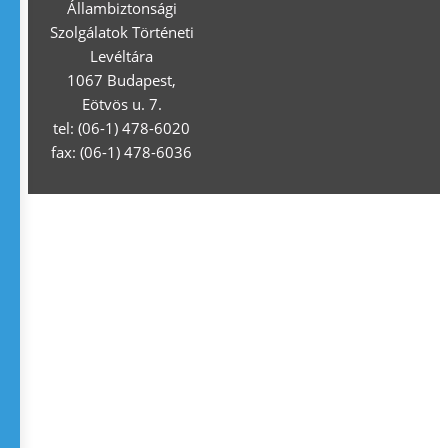
Állambiztonsági
Szolgálatok Történeti
Levéltára
1067 Budapest,
Eötvös u. 7.
tel: (06-1) 478-6020
fax: (06-1) 478-6036