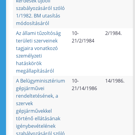
kérdések újbóli
szabályozásáról szóló
1/1982. BM utasítás
módosításáról
Az állami tűzoltóság
10-
2/1984.
területi szerveinek
21/2/1984
tagjaira vonatkozó
személyzeti
hatáskörök
megállapításáról
A Belügyminisztérium
10-
14/1986.
gépjárművei
21/14/1986
rendeltetésének, a
szervek
gépjárművekkel
történő ellátásának
igénybevételének
szabályozásáról szóló