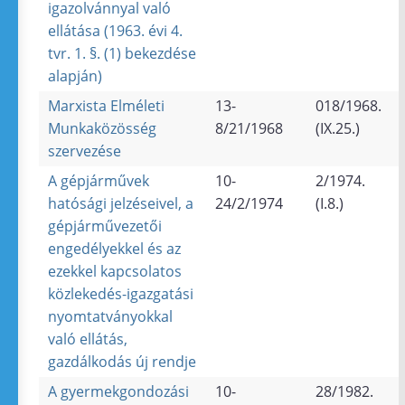
igazolvánnyal való
ellátása (1963. évi 4.
tvr. 1. §. (1) bekezdése
alapján)
Marxista Elméleti
13-
018/1968.
Munkaközösség
8/21/1968
(IX.25.)
szervezése
A gépjárművek
10-
2/1974.
hatósági jelzéseivel, a
24/2/1974
(I.8.)
gépjárművezetői
engedélyekkel és az
ezekkel kapcsolatos
közlekedés-igazgatási
nyomtatványokkal
való ellátás,
gazdálkodás új rendje
A gyermekgondozási
10-
28/1982.