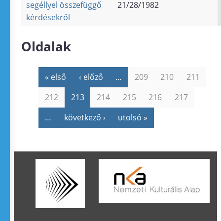
segéllyel összefüggő
21/28/1982
kérdésekről
Oldalak
« első
‹ előző
…
209
210
211
212
213
214
215
216
217
…
következő ›
utolsó »