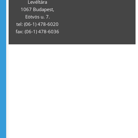
Levéltára
1067 Budapest,
Eötvös u. 7.
tel: (06-1) 478-6020
fax: (06-1) 478-6036