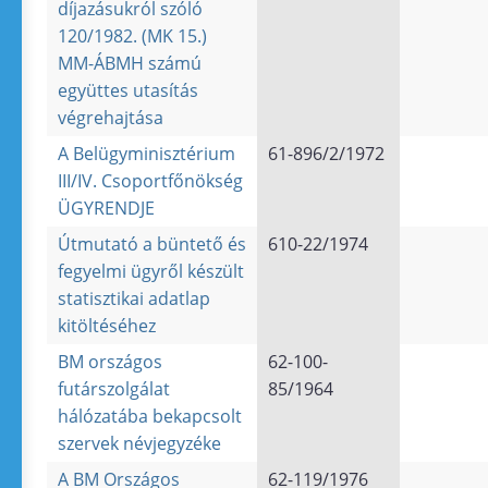
díjazásukról szóló
120/1982. (MK 15.)
MM-ÁBMH számú
együttes utasítás
végrehajtása
A Belügyminisztérium
61-896/2/1972
III/IV. Csoportfőnökség
ÜGYRENDJE
Útmutató a büntető és
610-22/1974
fegyelmi ügyről készült
statisztikai adatlap
kitöltéséhez
BM országos
62-100-
futárszolgálat
85/1964
hálózatába bekapcsolt
szervek névjegyzéke
A BM Országos
62-119/1976