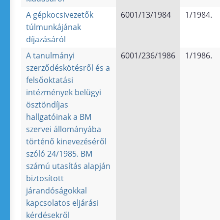
A gépkocsivezetők
6001/13/1984
1/1984.
túlmunkájának
díjazásáról
A tanulmányi
6001/236/1986
1/1986.
szerződéskötésről és a
felsőoktatási
intézmények belügyi
ösztöndíjas
hallgatóinak a BM
szervei állományába
történő kinevezéséről
szóló 24/1985. BM
számú utasítás alapján
biztosított
járandóságokkal
kapcsolatos eljárási
kérdésekről