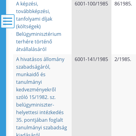
A képzési,
6001-100/1985
861985.
továbbképzési,
tanfolyami díjak
(költségek)
Belügyminisztérium
menü
terhére történő
átvállalásáról
A hivatásos állomány
6001-141/1985
2/1985.
szabadságáról,
munkaidő és
tanulmányi
kedvezményekről
szóló 15/1982. sz.
belügyminiszter-
helyettesi intézkedés
35. pontjában foglalt
tanulmányi szabadság
kiadásáról