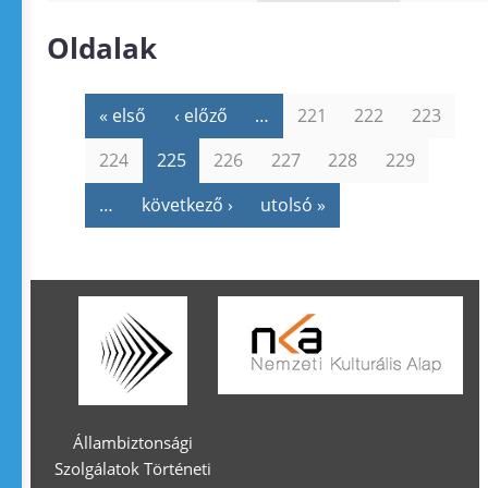
Oldalak
« első
‹ előző
…
221
222
223
224
225
226
227
228
229
…
következő ›
utolsó »
Állambiztonsági
Szolgálatok Történeti