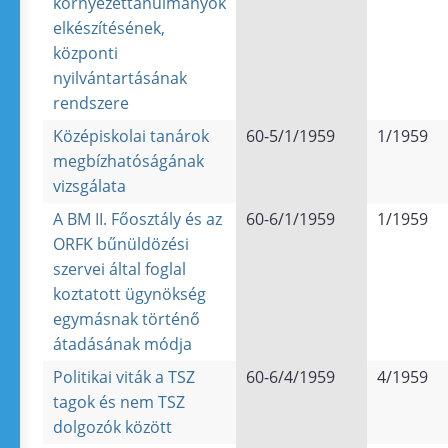
környezettanulmányok
elkészítésének,
központi
nyilvántartásának
rendszere
Középiskolai tanárok
60-5/1/1959
1/1959
megbízhatóságának
vizsgálata
A BM II. Főosztály és az
60-6/1/1959
1/1959
ORFK bűnüldözési
szervei által foglal
koztatott ügynökség
egymásnak történő
átadásának módja
Politikai viták a TSZ
60-6/4/1959
4/1959
tagok és nem TSZ
dolgozók között