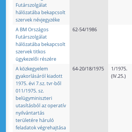
Futárszolgálat
hálózatába bekapcsolt
szervek névjegyzéke
A BM Országos
62-54/1986
Futárszolgálat
hálózatába bekapcsolt
szervek titkos
ügykezelői részére
A közkegyelem
64-20/18/1975
1/1975.
gyakorlásáról kiadott
(IV.25.)
1975. évi 7.sz. tvr-ből
011/1975. sz.
belügyminiszteri
utasításból az operatív
nyilvántartás
területére háruló
feladatok végrehajtása