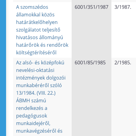
A szomszédos
6001/351/1987
3/1987.
államokkal közös
határátkelőhelyen
szolgálatot teljesítő
hivatásos állományú
határőrök és rendőrök
költségtérítéséről
Az alsó- és középfokú
6001/85/1985
2/1985.
nevelési-oktatási
intézmények dolgozói
munkabéréről szóló
13/1984. (VIII. 22.)
ÁBMH számú
rendelkezés a
pedagógusok
munkaidejéről,
munkavégzéséről és