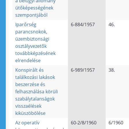
a belügyi állomány
ütőképességének
szempontjából
Iparőrség
6-884/1957
46.
parancsnokok,
üzembiztonsági
osztályvezetők
továbbképzésének
elrendelése
Konspirált és
6-989/1957
38.
találkozási lakások
beszerzése és
felhasználása körüli
szabálytalanságok
visszaélések
kiküszöbölése
Az operatív
60-2/8/1960
6/1960